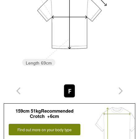
Length
69cm
F
159cm 51kgRecommended
Crotch +6cm
Find out more on your body type