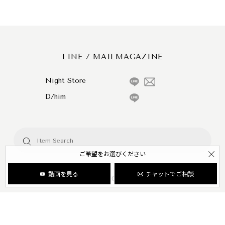
LINE / MAILMAGAZINE
Night Store
D/him
ご希望をお選びください
動画を見る
チャットでご相談
CATEGORY
DOUBLE STANDARD CLOTHING
Sov.
ESSENTIAL
CORCOVADO
OSLOW
Ball&Chain
D/him