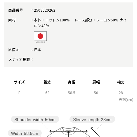
商品番号
2508020262
素材
本体：コットン100％ レース部分：レーヨン60％ ナイ
ロン40%
原産国
日本
メディア掲載
サイズ
着丈
身幅
肩幅
袖丈
F
69
58.5
50
28
表記(cm)
Sleeve length
28cm
Shoulder width
50cm
Width
58.5cm