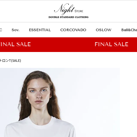
C
Sov.
ESSENTIAL
CORCOVADO
OSLOW
Ball&Cha
ロンT(SALE)