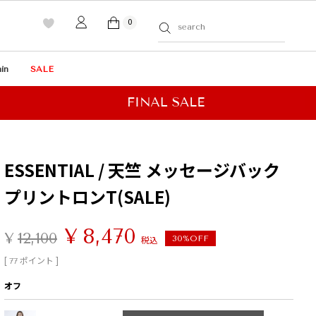
0
in
SALE
ESSENTIAL / 天竺 メッセージバック
プリントロンT(SALE)
¥
8,470
¥
12,100
税込
30%OFF
[
ポイント ]
77
オフ