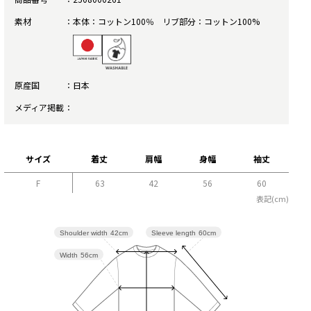
素材
本体：コットン100％ リブ部分：コットン100%
原産国
日本
メディア掲載
サイズ
着丈
肩幅
身幅
袖丈
F
63
42
56
60
表記(cm)
Sleeve length
60cm
Shoulder width
42cm
Width
56cm