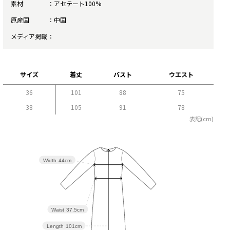
素材
アセテート100%
原産国
中国
メディア掲載
サイズ
着丈
バスト
ウエスト
36
101
88
75
38
105
91
78
表記(cm)
Width
44cm
Waist
37.5cm
Length
101cm