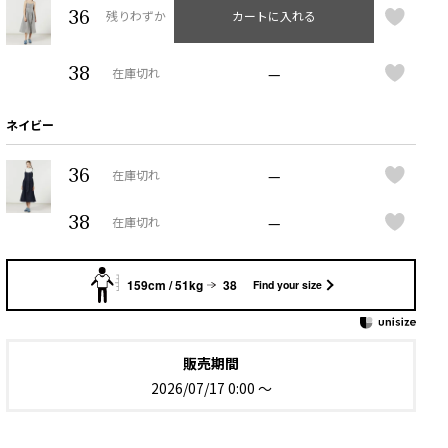
36
残りわずか
カートに入れる
38
—
在庫切れ
ネイビー
36
—
在庫切れ
38
—
在庫切れ
159cm / 51kg
38
Find your size
販売期間
2026/07/17 0:00
〜