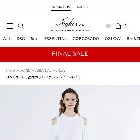
WOMENS
MENS
0
ALL
DSC
Sov.
ESSENTIAL
CORCOVADO
OSLOW
Ball&C
トップ
BRAND
ESSENTIAL
DRESS
ESSENTIAL / 強撚カットアウトワンピース(SALE)