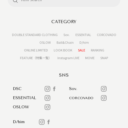
CATEGORY
DOUBLE STANDARD CLOTHING
Sov.
ESSENTIAL
CORCOVADO
OSLOW
Ball&Chain
D/him
ONLINE LIMITED
LOOK BOOK
SALE
RANKING
FEATURE（特集一覧）
Instagram LIVE
MOVIE
SNAP
SNS
DSC
Sov.
ESSENTIAL
CORCOVADO
OSLOW
D/him