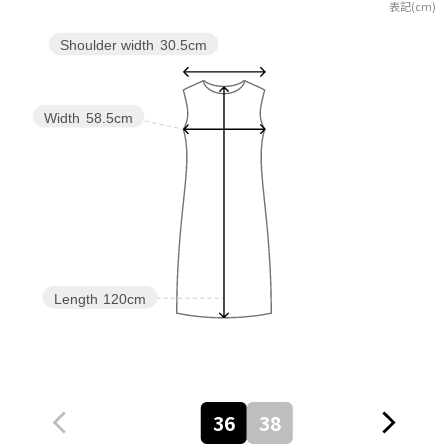
表記(cm)
Shoulder width
30.5cm
Width
58.5cm
Length
120cm
36
38