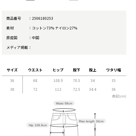
商品番号
2506180253
素材
コットン73% ナイロン27%
原産国
中国
メディア掲載
サイズ
ウエスト
ヒップ
股下
股上
ワタリ幅
36
68
108.9
70.5
34
35
38
72
112
72.5
34.4
36
表記(cm)
Waist
68cm
Rise length
34cm
Hip
108.9cm