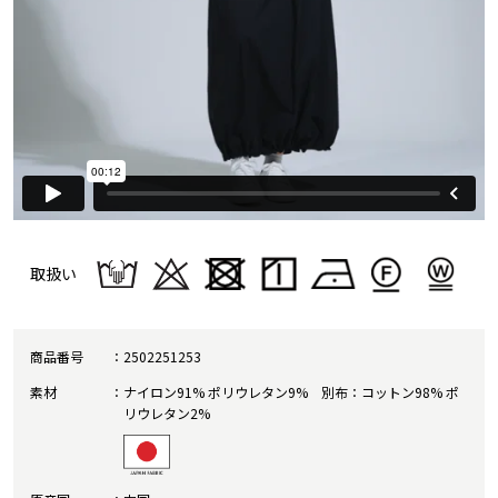
取扱い
商品番号
2502251253
素材
ナイロン91% ポリウレタン9% 別布：コットン98% ポ
リウレタン2%