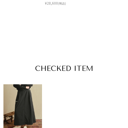
¥
28,600
(税込)
CHECKED ITEM