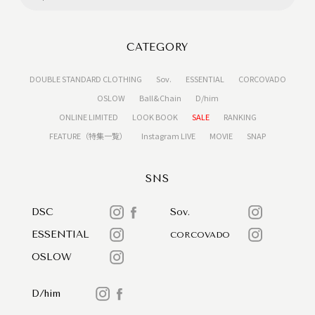
CATEGORY
DOUBLE STANDARD CLOTHING
Sov.
ESSENTIAL
CORCOVADO
OSLOW
Ball&Chain
D/him
ONLINE LIMITED
LOOK BOOK
SALE
RANKING
FEATURE（特集一覧）
Instagram LIVE
MOVIE
SNAP
SNS
DSC
Sov.
ESSENTIAL
CORCOVADO
OSLOW
D/him