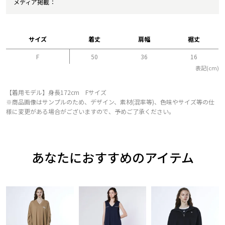
メディア掲載
サイズ
着丈
肩幅
裾丈
F
50
36
16
表記(cm)
【着用モデル】身長172cm Fサイズ
※商品画像はサンプルのため、デザイン、素材(混率等)、色味やサイズ等の仕
様に変更がある場合がございますので、予めご了承ください。
あなたにおすすめのアイテム