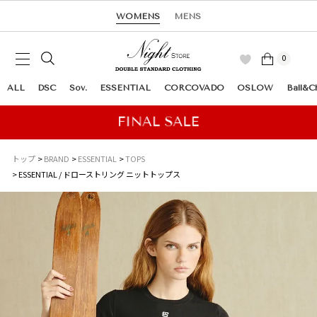
WOMENS
MENS
0
ALL
DSC
Sov.
ESSENTIAL
CORCOVADO
OSLOW
Ball&C
トップ
BRAND
ESSENTIAL
TOPS
ESSENTIAL / ドローストリング ニットトップス