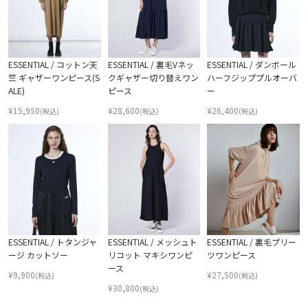
ESSENTIAL / コットン天
ESSENTIAL / 裏毛Vネッ
ESSENTIAL / ダンボール
竺 ギャザーワンピース(S
クギャザー切り替えワン
ハーフジッププルオーバ
ALE)
ピース
ー
¥
15,950
¥
28,600
¥
26,400
(税込)
(税込)
(税込)
ESSENTIAL / トタンジャ
ESSENTIAL / メッシュト
ESSENTIAL / 裏毛プリー
ージ カットソー
リコット マキシワンピ
ツワンピース
ース
¥
9,900
¥
27,500
(税込)
(税込)
¥
30,800
(税込)