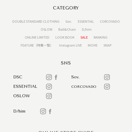
CATEGORY
DOUBLE STANDARD CLOTHING
Sov.
ESSENTIAL
CORCOVADO
OSLOW
Ball&Chain
D/him
ONLINE LIMITED
LOOK BOOK
SALE
RANKING
FEATURE（特集一覧）
Instagram LIVE
MOVIE
SNAP
SNS
DSC
Sov.
ESSENTIAL
CORCOVADO
OSLOW
D/him