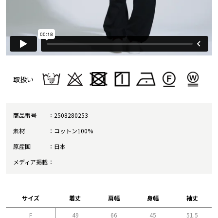
取扱い
商品番号
2508280253
素材
コットン100%
原産国
日本
メディア掲載
サイズ
着丈
肩幅
身幅
袖丈
F
49
66
45
51.5