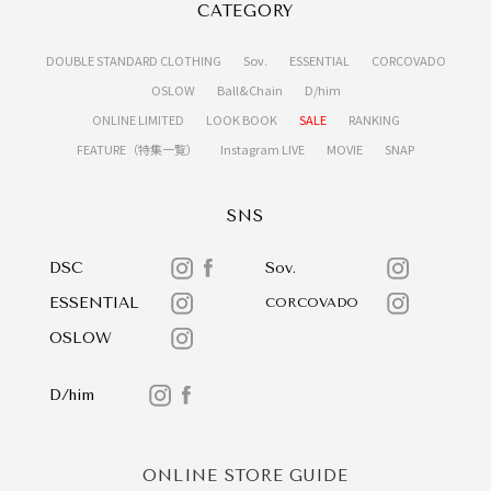
CATEGORY
DOUBLE STANDARD CLOTHING
Sov.
ESSENTIAL
CORCOVADO
OSLOW
Ball&Chain
D/him
ONLINE LIMITED
LOOK BOOK
SALE
RANKING
FEATURE（特集一覧）
Instagram LIVE
MOVIE
SNAP
SNS
DSC
Sov.
ESSENTIAL
CORCOVADO
OSLOW
D/him
ONLINE STORE GUIDE