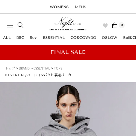
WOMENS
MENS
0
ALL
DSC
Sov.
ESSENTIAL
CORCOVADO
OSLOW
Ball&C
トップ
BRAND
ESSENTIAL
TOPS
ESSENTIAL / ハードコンパクト 裏毛パーカー