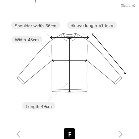
表記(cm)
Sleeve length
51.5cm
Shoulder width
66cm
Width
45cm
Length
49cm
F