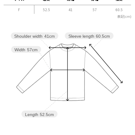
F
52.5
41
57
60.5
表記(cm)
Sleeve length
60.5cm
Shoulder width
41cm
Width
57cm
Length
52.5cm