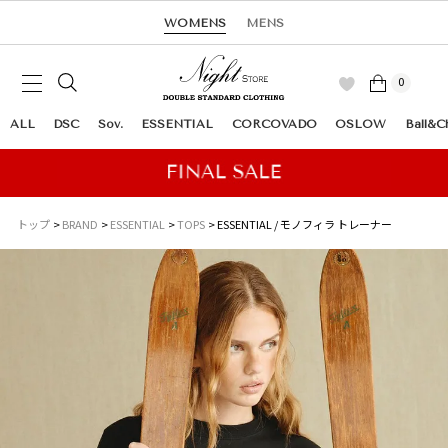
WOMENS
MENS
0
ALL
DSC
Sov.
ESSENTIAL
CORCOVADO
OSLOW
Ball&C
トップ
BRAND
ESSENTIAL
TOPS
ESSENTIAL / モノフィラ トレーナー