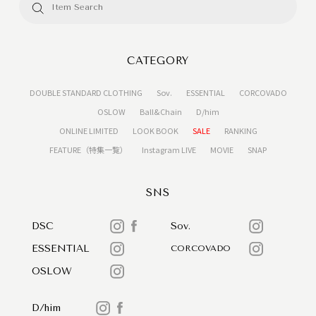
CATEGORY
DOUBLE STANDARD CLOTHING
Sov.
ESSENTIAL
CORCOVADO
OSLOW
Ball&Chain
D/him
ONLINE LIMITED
LOOK BOOK
SALE
RANKING
FEATURE（特集一覧）
Instagram LIVE
MOVIE
SNAP
SNS
DSC
Sov.
ESSENTIAL
CORCOVADO
OSLOW
D/him