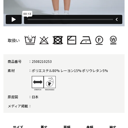
取扱い
商品番号
2508210253
素材
ポリエステル80% レーヨン15% ポリウレタン5%
原産国
日本
メディア掲載
サイズ
着丈
肩幅
身幅
袖丈