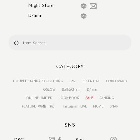
Night Store
D/him
CATEGORY
DOUBLE STANDARD CLOTHING
Sov.
ESSENTIAL
CORCOVADO
OSLOW
Ball&Chain
D/him
ONLINE LIMITED
LOOK BOOK
SALE
RANKING
FEATURE（特集一覧）
Instagram LIVE
MOVIE
SNAP
SNS
DSC
Sov.