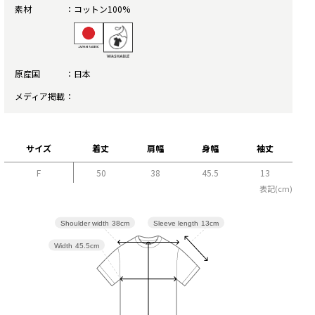
素材
コットン100%
原産国
日本
メディア掲載
サイズ
着丈
肩幅
身幅
袖丈
F
50
38
45.5
13
表記(cm)
Sleeve length
13cm
Shoulder width
38cm
Width
45.5cm