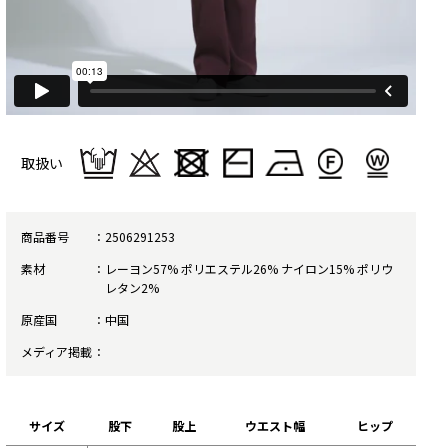
取扱い
商品番号
2506291253
素材
レーヨン57% ポリエステル26% ナイロン15% ポリウ
レタン2%
原産国
中国
メディア掲載
サイズ
股下
股上
ウエスト幅
ヒップ