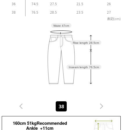
36
74.5
27.5
21.5
26
38
76.5
28.5
23.5
27
表記(cm)
Waist
47cm
Rise length
28.5cm
Inseam length
76.5cm
38
160cm 51kgRecommended
Ankle +11cm