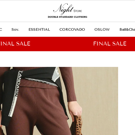
C
Sov.
ESSENTIAL
CORCOVADO
OSLOW
Ball&Cha
ツ