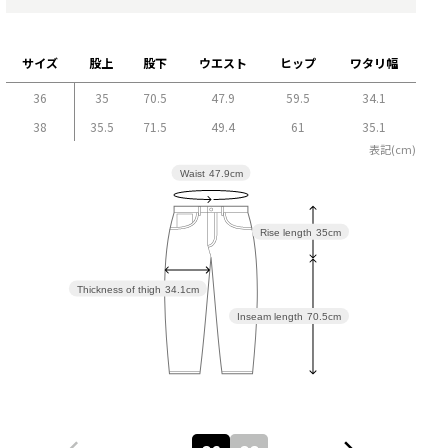
サイズ
股上
股下
ウエスト
ヒップ
ワタリ幅
36
35
70.5
47.9
59.5
34.1
38
35.5
71.5
49.4
61
35.1
表記(cm)
Waist
47.9cm
Rise length
35cm
Thickness of thigh
34.1cm
Inseam length
70.5cm