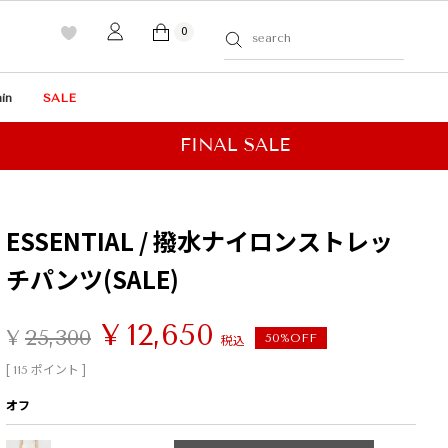
0
in
SALE
ESSENTIAL / 撥水ナイロンストレッ
チパンツ(SALE)
¥
12,650
¥
25,300
税込
50%OFF
[
ポイント ]
115
オフ