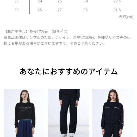
36
24
75
34
29.5
38
25
77
36
31.5
表記(cm)
【着用モデル】身長172cm 38サイズ
※商品画像はサンプルのため、デザイン、素材(混率等)、色味やサイズ等の仕
様に変更がある場合がございますので、予めご了承ください。
あなたにおすすめのアイテム