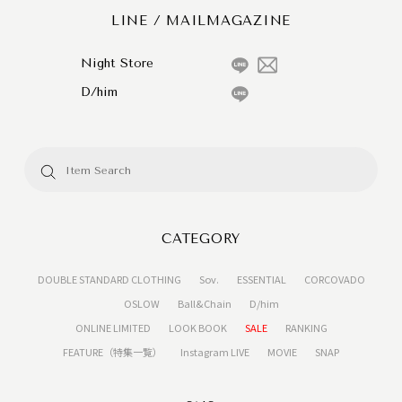
LINE / MAILMAGAZINE
Night Store
D/him
CATEGORY
DOUBLE STANDARD CLOTHING
Sov.
ESSENTIAL
CORCOVADO
OSLOW
Ball&Chain
D/him
ONLINE LIMITED
LOOK BOOK
SALE
RANKING
FEATURE（特集一覧）
Instagram LIVE
MOVIE
SNAP