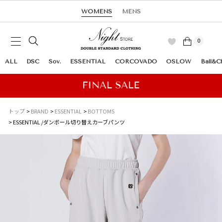
WOMENS
MENS
0
ALL
DSC
Sov.
ESSENTIAL
CORCOVADO
OSLOW
Ball&C
トップ
BRAND
ESSENTIAL
BOTTOMS
ESSENTIAL /ダンボール切り替えカーブパンツ