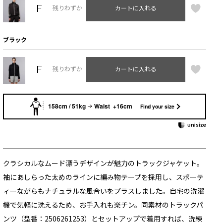
F
残りわずか
カートに入れる
ブラック
F
残りわずか
カートに入れる
158cm / 51kg
Waist +16cm
Find your size
クラシカルなムード漂うデザインが魅力のトラックジャケット。
袖にあしらった太めのラインに編み物テープを採用し、スポーテ
ィーながらもナチュラルな風合いをプラスしました。自宅の洗濯
機で気軽に洗えるため、お手入れも楽チン。同素材のトラックパ
ンツ（型番：2506261253）とセットアップで着用すれば、洗練