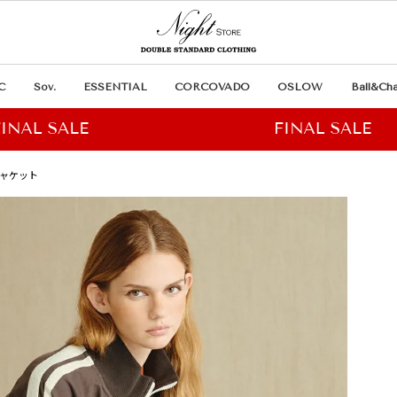
C
Sov.
ESSENTIAL
CORCOVADO
OSLOW
Ball&Cha
クジャケット