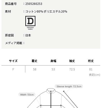
商品番号
2505260253
素材
コットン80% ポリエステル20%
原産国
日本
メディア掲載
サイズ
着丈
身幅
袖丈
裄丈
F
58
53
72.5
81
表記(cm)
Sleeve length
72.5cm
Width
53cm