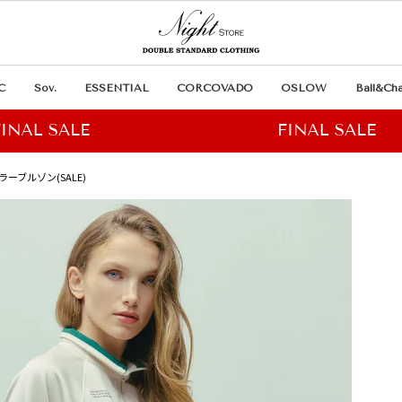
C
Sov.
ESSENTIAL
CORCOVADO
OSLOW
Ball&Cha
ラーブルゾン(SALE)