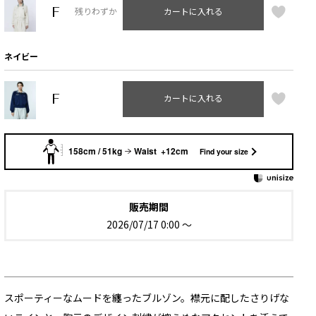
F
残りわずか
カートに入れる
ネイビー
F
カートに入れる
158cm / 51kg
Waist +12cm
Find your size
販売期間
2026/07/17 0:00
〜
スポーティーなムードを纏ったブルゾン。襟元に配したさりげな