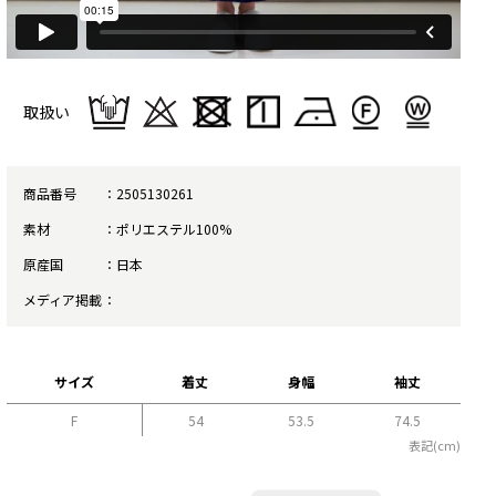
取扱い
商品番号
2505130261
素材
ポリエステル100%
原産国
日本
メディア掲載
サイズ
着丈
身幅
袖丈
F
54
53.5
74.5
表記(cm)