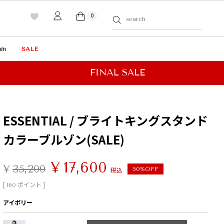
0
in
SALE
ESSENTIAL / ブライトキングスタンド
カラーブルゾン(SALE)
¥
17,600
¥
35,200
税込
50%OFF
[
ポイント ]
160
アイボリー