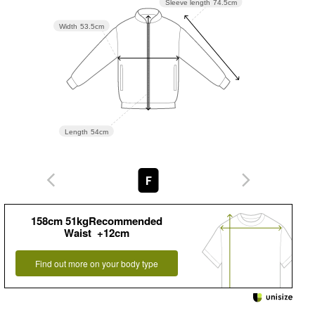
Sleeve length
74.5cm
Width
53.5cm
Length
54cm
F
158cm 51kgRecommended
Waist +12cm
Find out more on your body type