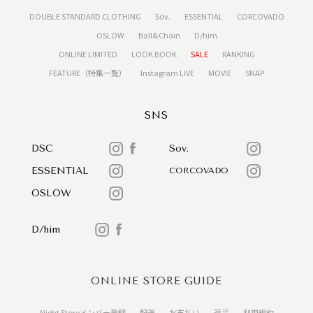
DOUBLE STANDARD CLOTHING
Sov.
ESSENTIAL
CORCOVADO
OSLOW
Ball&Chain
D/him
ONLINE LIMITED
LOOK BOOK
SALE
RANKING
FEATURE（特集一覧）
Instagram LIVE
MOVIE
SNAP
SNS
DSC
Sov.
ESSENTIAL
CORCOVADO
OSLOW
D/him
ONLINE STORE GUIDE
Night Storeメンバー登録
配送
お支払い
返品
利用規約