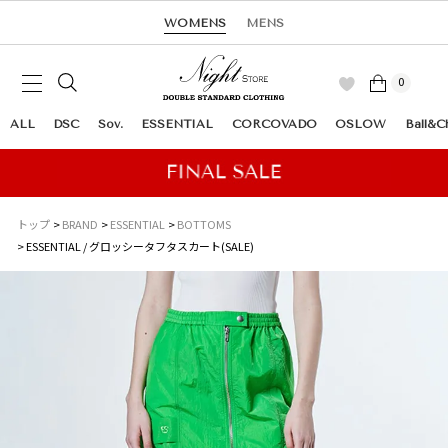
WOMENS
MENS
0
ALL
DSC
Sov.
ESSENTIAL
CORCOVADO
OSLOW
Ball&C
トップ
BRAND
ESSENTIAL
BOTTOMS
ESSENTIAL / グロッシータフタスカート(SALE)