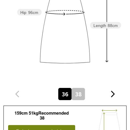
Hip
96cm
Length
88cm
36
38
159cm 51kgRecommended
38