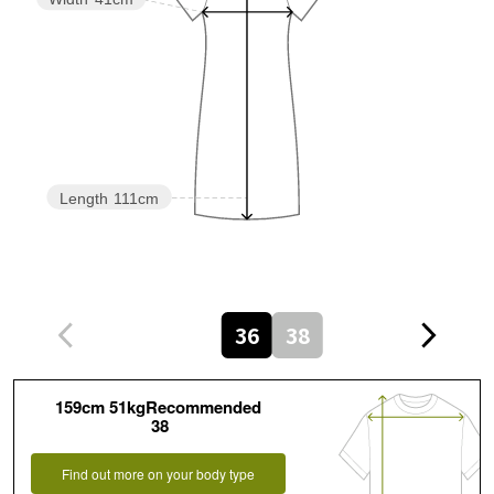
Length
111cm
36
38
159cm 51kgRecommended
38
Find out more on your body type