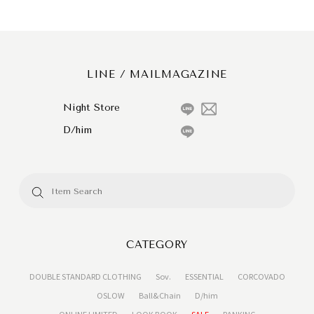
LINE / MAILMAGAZINE
Night Store
D/him
CATEGORY
DOUBLE STANDARD CLOTHING
Sov.
ESSENTIAL
CORCOVADO
OSLOW
Ball&Chain
D/him
ONLINE LIMITED
LOOK BOOK
SALE
RANKING