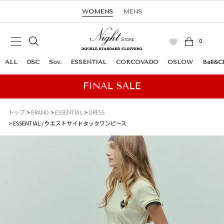
WOMENS
MENS
0
ALL
DSC
Sov.
ESSENTIAL
CORCOVADO
OSLOW
Ball&C
トップ
BRAND
ESSENTIAL
DRESS
ESSENTIAL / ウエストサイドタックワンピース