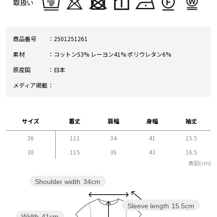
取扱い
商品番号
2501251261
素材
コットン53% レーヨン41% ポリウレタン6%
原産国
日本
メディア掲載
サイズ
着丈
肩幅
身幅
袖丈
36
111
34
41
15.5
38
115
36
43
16.5
表記(cm)
Shoulder width
34cm
Sleeve length
15.5cm
Width
41cm