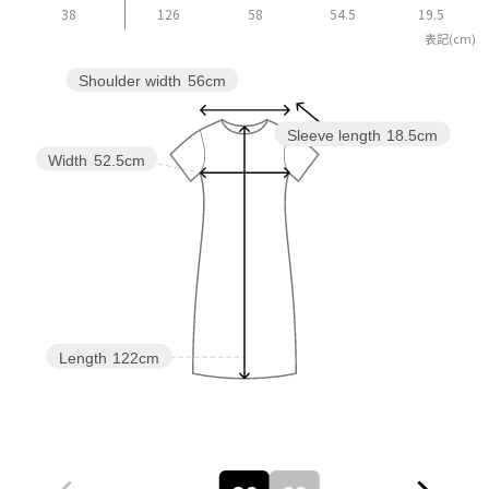
38
126
58
54.5
19.5
表記(cm)
Shoulder width
56cm
Sleeve length
18.5cm
Width
52.5cm
Length
122cm