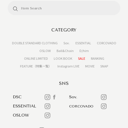
CATEGORY
DOUBLE STANDARD CLOTHING
Sov.
ESSENTIAL
CORCOVADO
OSLOW
Ball&Chain
D/him
ONLINE LIMITED
LOOK BOOK
SALE
RANKING
FEATURE（特集一覧）
Instagram LIVE
MOVIE
SNAP
SNS
DSC
Sov.
ESSENTIAL
CORCOVADO
OSLOW