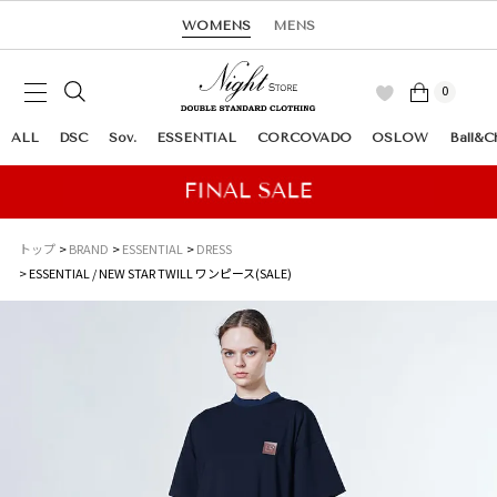
WOMENS
MENS
0
ALL
DSC
Sov.
ESSENTIAL
CORCOVADO
OSLOW
Ball&C
トップ
BRAND
ESSENTIAL
DRESS
ESSENTIAL / NEW STAR TWILL ワンピース(SALE)