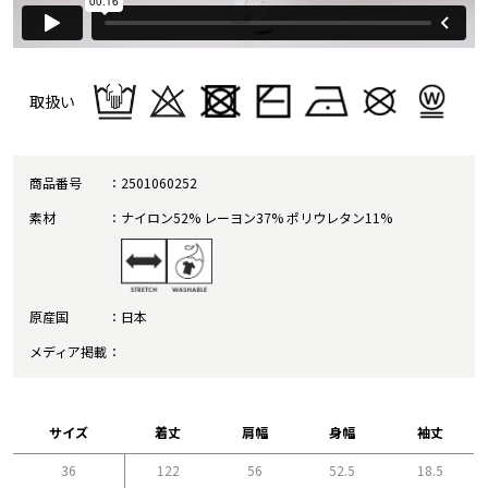
取扱い
商品番号
2501060252
素材
ナイロン52% レーヨン37% ポリウレタン11%
原産国
日本
メディア掲載
サイズ
着丈
肩幅
身幅
袖丈
36
122
56
52.5
18.5