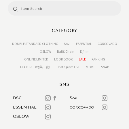
CATEGORY
DOUBLE STANDARD CLOTHING
Sov.
ESSENTIAL
CORCOVADO
OSLOW
Ball&Chain
D/him
ONLINE LIMITED
LOOK BOOK
SALE
RANKING
FEATURE（特集一覧）
Instagram LIVE
MOVIE
SNAP
SNS
DSC
Sov.
ESSENTIAL
CORCOVADO
OSLOW