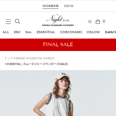
WOMENS
MENS
0
ALL
DSC
Sov.
ESSENTIAL
CORCOVADO
OSLOW
Ball&C
トップ
BRAND
ESSENTIAL
DRESS
ESSENTIAL / スムースジャージワンピース(SALE)