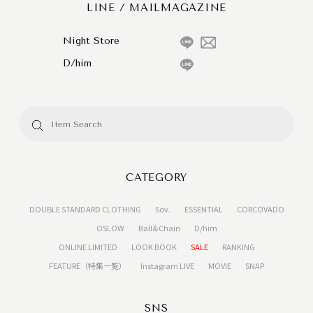
LINE / MAILMAGAZINE
Night Store
D/him
CATEGORY
DOUBLE STANDARD CLOTHING
Sov.
ESSENTIAL
CORCOVADO
OSLOW
Ball&Chain
D/him
ONLINE LIMITED
LOOK BOOK
SALE
RANKING
FEATURE（特集一覧）
Instagram LIVE
MOVIE
SNAP
SNS