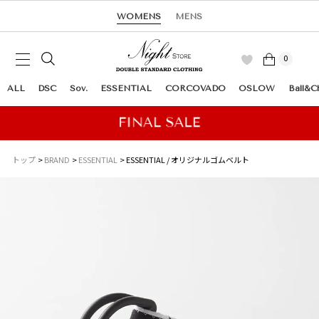
WOMENS
MENS
0
ALL
DSC
Sov.
ESSENTIAL
CORCOVADO
OSLOW
Ball&C
トップ
BRAND
ESSENTIAL
ESSENTIAL / オリジナルゴムベルト