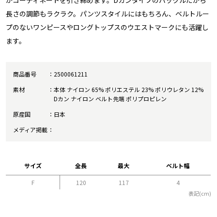
がコーディネートを引き締めます。Dカンタイプのバックルだから
長さの調節もラクラク。パンツスタイルにはもちろん、ベルトルー
プのないワンピースやロングトップスのウエストマークにも活躍し
ます。
商品番号
2500061211
素材
本体 ナイロン 65% ポリエステル 23% ポリウレタン 12%
Dカン ナイロン ベルト先端 ポリプロピレン
原産国
日本
メディア掲載
サイズ
全長
最大
ベルト幅
F
120
117
4
表記(cm)