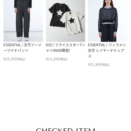
ESSENTIAL / 天竺イージ
DSC/ フライススターTシ
ESSENTIAL / フィラメン
ーワイドパンツ
ャツ(WEB限定)
天竺 レイヤードトップ
ス
¥
25,300
¥
13,200
(税込)
(税込)
¥
31,900
(税込)