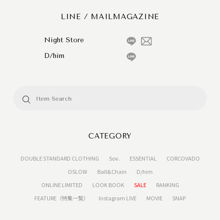
LINE / MAILMAGAZINE
Night Store
D/him
CATEGORY
DOUBLE STANDARD CLOTHING
Sov.
ESSENTIAL
CORCOVADO
OSLOW
Ball&Chain
D/him
ONLINE LIMITED
LOOK BOOK
SALE
RANKING
FEATURE（特集一覧）
Instagram LIVE
MOVIE
SNAP