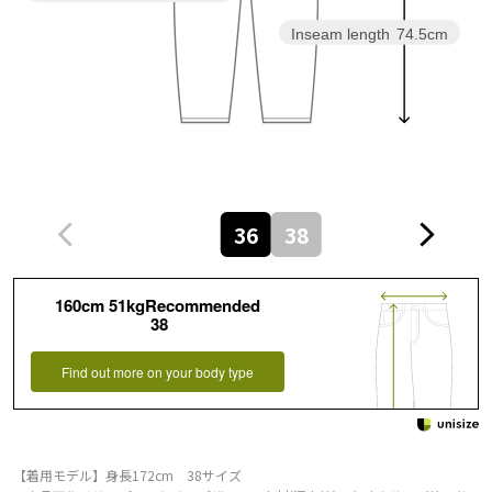
Inseam length
74.5cm
36
38
160cm 51kgRecommended
38
Find out more on your body type
【着用モデル】身長172cm 38サイズ