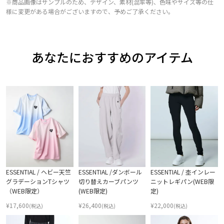
※商品画像はサンプルのため、デザイン、素材(混率等)、色味やサイズ等の仕
様に変更がある場合がございますので、予めご了承ください。
あなたにおすすめのアイテム
ESSENTIAL / ヘビー天竺
ESSENTIAL /ダンボール
ESSENTIAL / 杢インレー
グラデーションTシャツ
切り替えカーブパンツ
ニットレギパン(WEB限
（WEB限定）
(WEB限定)
定)
¥
17,600
¥
26,400
¥
22,000
(税込)
(税込)
(税込)