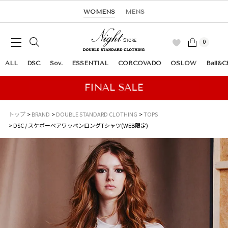
WOMENS
MENS
0
ALL
DSC
Sov.
ESSENTIAL
CORCOVADO
OSLOW
Ball&C
トップ
BRAND
DOUBLE STANDARD CLOTHING
TOPS
DSC / スケボーベアワッペンロングTシャツ(WEB限定)