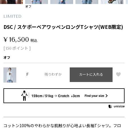
オフ
LIMITED
DSC / スケボーベアワッペンロングTシャツ(WEB限定)
¥
16,500
税込
[
ポイント ]
150
オフ
F
残りわずか
カートに入れる
159cm / 51kg
Crotch +3cm
Find your size
コットン100%のやわらかな肌触りが心地よい長袖Tシャツ。フロ