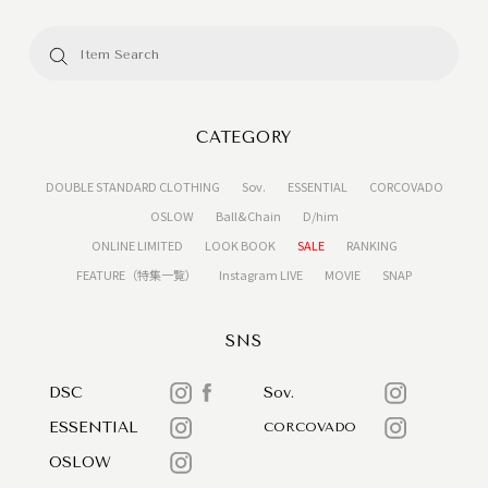
CATEGORY
DOUBLE STANDARD CLOTHING
Sov.
ESSENTIAL
CORCOVADO
OSLOW
Ball&Chain
D/him
ONLINE LIMITED
LOOK BOOK
SALE
RANKING
FEATURE（特集一覧）
Instagram LIVE
MOVIE
SNAP
SNS
DSC
Sov.
ESSENTIAL
CORCOVADO
OSLOW