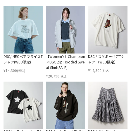
DSC/ NEOベアフライスT
【Women's】Champion
DSC / スケボーベアTシ
シャツ(WEB限定)
×DSC Zip Hooded Swe
ャツ （WEB限定）
at Shirt(SALE)
¥
14,300
¥
14,300
(税込)
(税込)
¥
20,790
(税込)