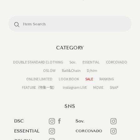
CATEGORY
DOUBLE STANDARD CLOTHING
Sov.
ESSENTIAL
CORCOVADO
OSLOW
Ball&Chain
D/him
ONLINE LIMITED
LOOK BOOK
SALE
RANKING
FEATURE（特集一覧）
Instagram LIVE
MOVIE
SNAP
SNS
DSC
Sov.
ESSENTIAL
CORCOVADO