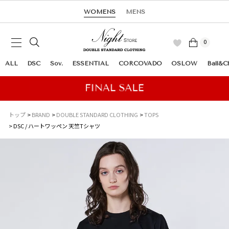
WOMENS
MENS
0
ALL
DSC
Sov.
ESSENTIAL
CORCOVADO
OSLOW
Ball&C
トップ
BRAND
DOUBLE STANDARD CLOTHING
TOPS
DSC / ハートワッペン 天竺Tシャツ