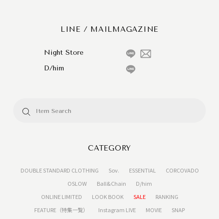
LINE / MAILMAGAZINE
Night Store
D/him
CATEGORY
DOUBLE STANDARD CLOTHING
Sov.
ESSENTIAL
CORCOVADO
OSLOW
Ball&Chain
D/him
ONLINE LIMITED
LOOK BOOK
SALE
RANKING
FEATURE（特集一覧）
Instagram LIVE
MOVIE
SNAP