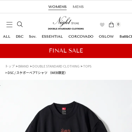
WOMENS
MENS
0
ALL
DSC
Sov.
ESSENTIAL
CORCOVADO
OSLOW
Ball&C
トップ
BRAND
DOUBLE STANDARD CLOTHING
TOPS
DSC / スケボーベアTシャツ （WEB限定）