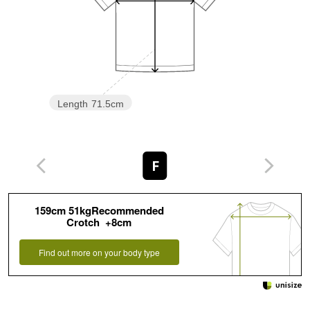
Length
71.5cm
F
159cm 51kgRecommended
Crotch +8cm
Find out more on your body type