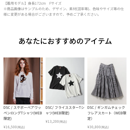
【着用モデル】身長172cm Fサイズ
※商品画像はサンプルのため、デザイン、素材(混率等)、色味やサイズ等の仕
様に変更がある場合がございますので、予めご了承ください。
あなたにおすすめのアイテム
DSC / スケボーベアワッ
DSC/ フライススターTシ
DSC / ギンガムチェック
ペンロングTシャツ(WEB
ャツ(WEB限定)
フレアスカート（WEB限
限定)
定）
¥
13,200
(税込)
¥
16,500
¥
30,800
(税込)
(税込)