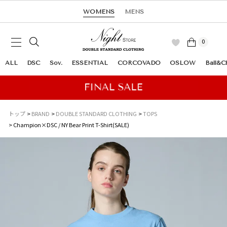
WOMENS
MENS
0
ALL
DSC
Sov.
ESSENTIAL
CORCOVADO
OSLOW
Ball&C
トップ
BRAND
DOUBLE STANDARD CLOTHING
TOPS
Champion×DSC / NY Bear Print T-Shirt(SALE)