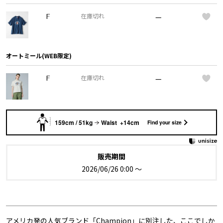
—
F
在庫切れ
オートミール(WEB限定)
—
F
在庫切れ
159cm / 51kg
Waist +14cm
Find your size
販売期間
2026/06/26 0:00
〜
アメリカ発の人気ブランド「Champion」に別注した、ここでしか