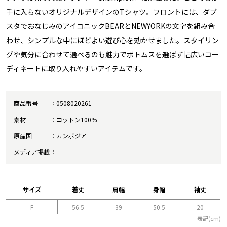
手に入らないオリジナルデザインのTシャツ。フロントには、ダブ
スタでおなじみのアイコニックBEARとNEWYORKの文字を組み合
わせ、シンプルな中にほどよい遊び心を効かせました。スタイリン
グや気分に合わせて選べるのも魅力でボトムスを選ばず幅広いコー
ディネートに取り入れやすいアイテムです。
商品番号
0508020261
素材
コットン100%
原産国
カンボジア
メディア掲載
サイズ
着丈
肩幅
身幅
袖丈
F
56.5
39
50.5
20
表記(cm)