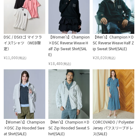
DSC / DSロゴ マイフラ
【Women's】Champion
【Men's】Champion×D
イスTシャツ （WEB限
×DSC Reverse Weave H
SC Reverse Weave Half Z
定）
alf Zip Sweat Shirt(SAL
ip Sweat Shirt(SALE)
E)
¥
11,000
¥
20,020
(税込)
(税込)
¥
18,480
(税込)
【Women's】Champion
【Men's】Champion×D
CORCOVADO / Polyester
×DSC Zip Hooded Swe
SC Zip Hooded Sweat S
Jersey パフスリーブドレ
at Shirt(SALE)
hirt(SALE)
ス(SALE)