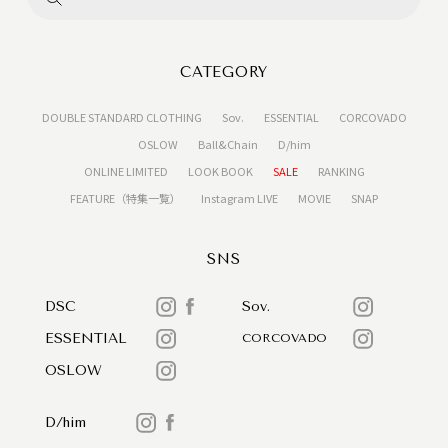
CATEGORY
DOUBLE STANDARD CLOTHING
Sov.
ESSENTIAL
CORCOVADO
OSLOW
Ball&Chain
D/him
ONLINE LIMITED
LOOK BOOK
SALE
RANKING
FEATURE（特集一覧）
Instagram LIVE
MOVIE
SNAP
SNS
DSC
Sov.
ESSENTIAL
CORCOVADO
OSLOW
D/him