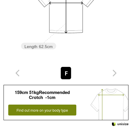
Length
62.5cm
F
159cm 51kgRecommended
Crotch -1cm
Find out more on your body type