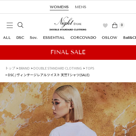
WOMENS
MENS
0
ALL
DSC
Sov.
ESSENTIAL
CORCOVADO
OSLOW
Ball&C
トップ
BRAND
DOUBLE STANDARD CLOTHING
TOPS
DSC / ヴィンテージレアルツイスト 天竺Tシャツ(SALE)