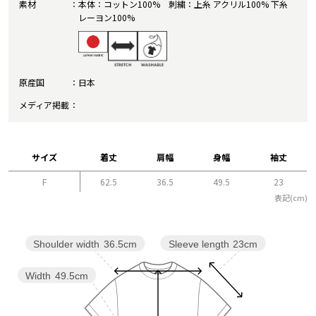
素材
本体：コットン100% 刺繍：上糸 アクリル100% 下糸
レーヨン100%
原産国
日本
メディア掲載
サイズ
着丈
肩幅
身幅
袖丈
F
62.5
36.5
49.5
23
表記(cm)
Sleeve length
23cm
Shoulder width
36.5cm
Width
49.5cm