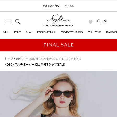
WOMENS
MENS
0
ALL
DSC
Sov.
ESSENTIAL
CORCOVADO
OSLOW
Ball&C
トップ
BRAND
DOUBLE STANDARD CLOTHING
TOPS
DSC / マルチボーダー ロゴ刺繍Tシャツ(SALE)