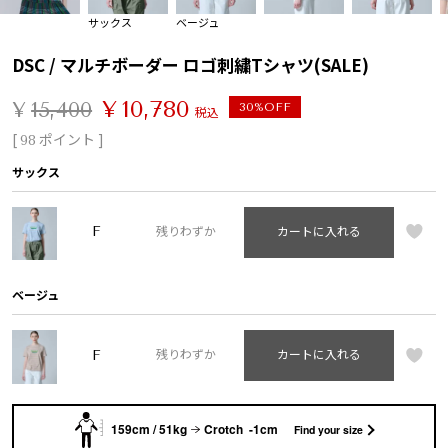
サックス
ベージュ
DSC / マルチボーダー ロゴ刺繍Tシャツ(SALE)
¥
10,780
¥
15,400
30%OFF
税込
[
ポイント ]
98
サックス
F
残りわずか
カートに入れる
ベージュ
F
残りわずか
カートに入れる
159cm / 51kg
Crotch -1cm
Find your size