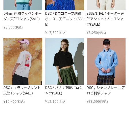
D/him 刺繍ワッペンボー
DSC / Dロゴロープ刺繍
ESSENTIAL / ボーダー天
ダー天竺Tシャツ(SALE)
ボーダー天竺ニット(SAL
竺アシンメトリーTシャ
E)
ツ(SALE)
¥
8,800
(税込)
¥
17,600
¥
8,250
(税込)
(税込)
DSC / フラワープリント
DSC / バナナ刺繍ポロシ
DSC / シャンブレー ベア
天竺Tシャツ(SALE)
ャツ(SALE)
ロゴ刺繍シャツ
¥
15,400
¥
12,100
¥
38,500
(税込)
(税込)
(税込)