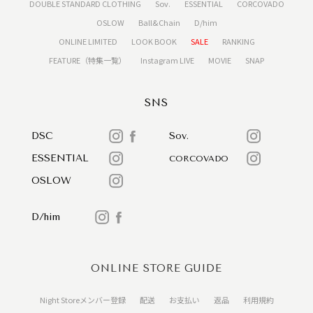
DOUBLE STANDARD CLOTHING
Sov.
ESSENTIAL
CORCOVADO
OSLOW
Ball&Chain
D/him
ONLINE LIMITED
LOOK BOOK
SALE
RANKING
FEATURE（特集一覧）
Instagram LIVE
MOVIE
SNAP
SNS
DSC
Sov.
ESSENTIAL
CORCOVADO
OSLOW
D/him
ONLINE STORE GUIDE
Night Storeメンバー登録
配送
お支払い
返品
利用規約