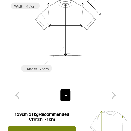
Width
47cm
Length
62cm
F
159cm 51kgRecommended
Crotch -1cm