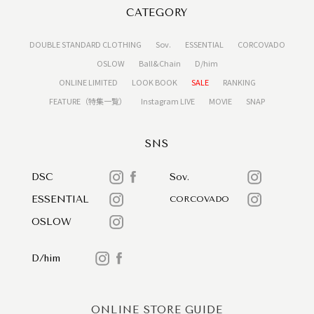
CATEGORY
DOUBLE STANDARD CLOTHING
Sov.
ESSENTIAL
CORCOVADO
OSLOW
Ball&Chain
D/him
ONLINE LIMITED
LOOK BOOK
SALE
RANKING
FEATURE（特集一覧）
Instagram LIVE
MOVIE
SNAP
SNS
DSC
Sov.
ESSENTIAL
CORCOVADO
OSLOW
D/him
ONLINE STORE GUIDE