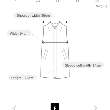
F
116
35
54
14
表記(cm)
Shoulder width
35cm
Width
54cm
Sleeve cuff width
14cm
Length
116cm
F