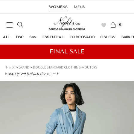
WOMENS
MENS
0
ALL
DSC
Sov.
ESSENTIAL
CORCOVADO
OSLOW
Ball&C
トップ
BRAND
DOUBLE STANDARD CLOTHING
OUTERS
DSC / テンセルデニムガウンコート