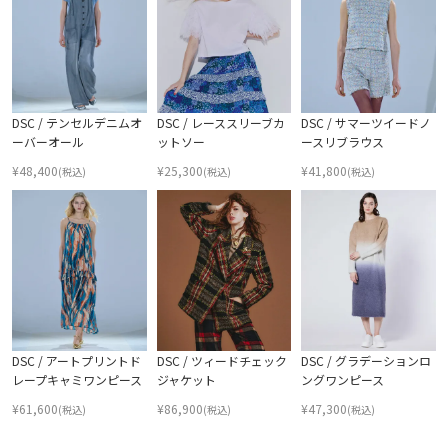
DSC / テンセルデニムオ
DSC / レーススリーブカ
DSC / サマーツイードノ
ーバーオール
ットソー
ースリブラウス
¥
48,400
¥
25,300
¥
41,800
(税込)
(税込)
(税込)
DSC / アートプリントド
DSC / ツィードチェック
DSC / グラデーションロ
レープキャミワンピース
ジャケット
ングワンピース
¥
61,600
¥
86,900
¥
47,300
(税込)
(税込)
(税込)