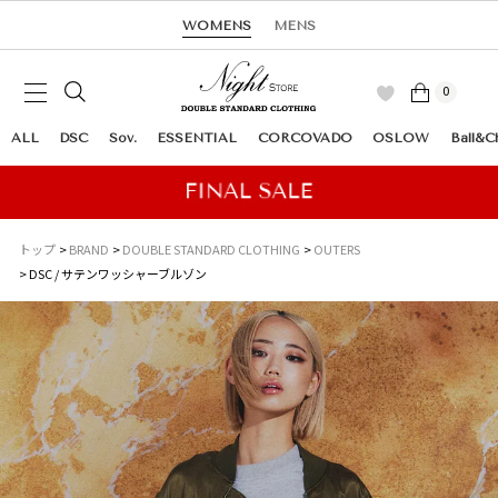
WOMENS
MENS
0
ALL
DSC
Sov.
ESSENTIAL
CORCOVADO
OSLOW
Ball&C
トップ
BRAND
DOUBLE STANDARD CLOTHING
OUTERS
DSC / サテンワッシャーブルゾン