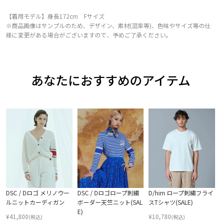
【着用モデル】身長172cm Fサイズ
※商品画像はサンプルのため、デザイン、素材(混率等)、色味やサイズ等の仕
様に変更がある場合がございますので、予めご了承ください。
あなたにおすすめのアイテム
DSC / Dロゴ メリノウー
DSC / Dロゴロープ刺繍
D/him ロープ刺繍フライ
ルニットカーディガン
ボーダー天竺ニット(SAL
スTシャツ(SALE)
E)
¥
41,800
¥
10,780
(税込)
(税込)