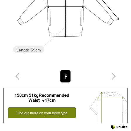
Length
59cm
F
158cm 51kgRecommended
Waist +17cm
Find out more on your body type