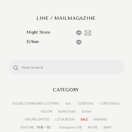
LINE / MAILMAGAZINE
Night Store
D/him
CATEGORY
DOUBLE STANDARD CLOTHING
Sov.
ESSENTIAL
CORCOVADO
OSLOW
Ball&Chain
D/him
ONLINE LIMITED
LOOK BOOK
SALE
RANKING
FEATURE（特集一覧）
Instagram LIVE
MOVIE
SNAP