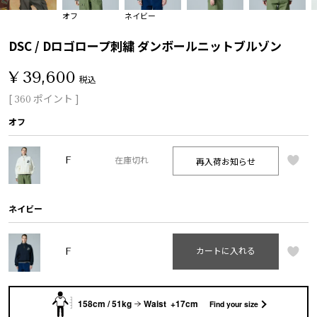
オフ
ネイビー
DSC / Dロゴロープ刺繍 ダンボールニットブルゾン
¥
39,600
税込
[
ポイント ]
360
オフ
F
再入荷お知らせ
在庫切れ
ネイビー
F
カートに入れる
158cm / 51kg
Waist +17cm
Find your size