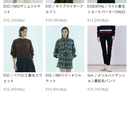
DSC/ ISKOデニムジャケ
DSC / タイプライターブ
ESSENTIAL / ライト裏毛
ット
ルゾン
ショートパーカー(SALE)
¥
35,200
¥
38,500
¥
11,000
(税込)
(税込)
(税込)
DSC / ベアロゴ 裏毛スウ
DSC / MIXツイードジャ
Sov. / メリルハイテンシ
ェット
ケット
ョン裏起毛パンツ
¥
25,300
¥
59,400
¥
29,700
(税込)
(税込)
(税込)