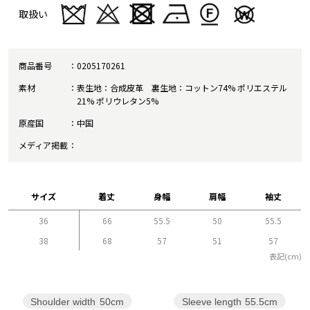
取扱い
商品番号
0205170261
素材
表生地：合成皮革 裏生地：コットン74% ポリエステル
21% ポリウレタン5%
原産国
中国
メディア掲載
サイズ
着丈
身幅
肩幅
袖丈
36
66
55.5
50
55.5
38
68
57
51
57
表記(cm)
Sleeve length
55.5cm
Shoulder width
50cm