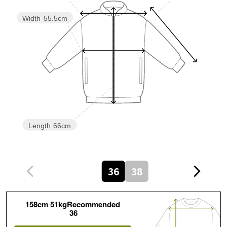
Width
55.5cm
Length
66cm
36
38
158cm 51kgRecommended
36