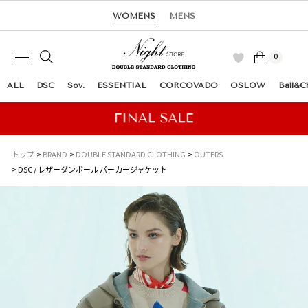
WOMENS
MENS
0
ALL
DSC
Sov.
ESSENTIAL
CORCOVADO
OSLOW
Ball&C
トップ
BRAND
DOUBLE STANDARD CLOTHING
OUTERS
DSC / レザーダンボール パーカージャケット