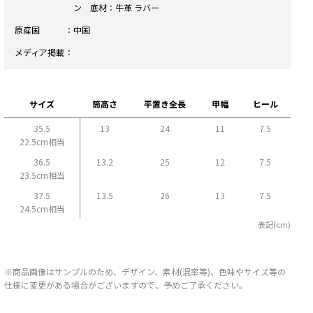
ン 底材：牛革 ラバー
原産国
中国
メディア掲載
サイズ
筒高さ
平置き全長
甲幅
ヒール
35.5
13
24
11
7.5
22.5cm相当
36.5
13.2
25
12
7.5
23.5cm相当
37.5
13.5
26
13
7.5
24.5cm相当
表記(cm)
※商品画像はサンプルのため、デザイン、素材(混率等)、色味やサイズ等の
仕様に変更がある場合がございますので、予めご了承ください。