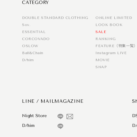
CATEGORY
DOUBLE STANDARD CLOTHING
ONLINE LIMITED
Sov.
LOOK BOOK
ESSENTIAL
SALE
CORCOVADO
RANKING
OSLOW
FEATURE（特集一覧
Ball&Chain
Instagram LIVE
D/him
MOVIE
SNAP
LINE / MAILMAGAZINE
S
Night Store
D
D/him
D