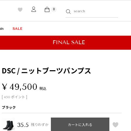
0
in
SALE
DSC / ニットブーツパンプス
¥
49,500
税込
[
ポイント ]
450
ブラック
35.5
残りわずか
カートに入れる