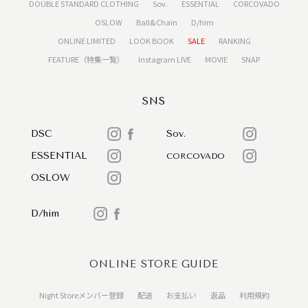
DOUBLE STANDARD CLOTHING
Sov.
ESSENTIAL
CORCOVADO
OSLOW
Ball&Chain
D/him
ONLINE LIMITED
LOOK BOOK
SALE
RANKING
FEATURE（特集一覧）
Instagram LIVE
MOVIE
SNAP
SNS
DSC
Sov.
ESSENTIAL
CORCOVADO
OSLOW
D/him
ONLINE STORE GUIDE
Night Storeメンバー登録
配送
お支払い
返品
利用規約