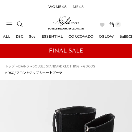
WOMENS
MENS
0
ALL
DSC
Sov.
ESSENTIAL
CORCOVADO
OSLOW
Ball&C
トップ
BRAND
DOUBLE STANDARD CLOTHING
GOODS
DSC / フロントジップ ショートブーツ