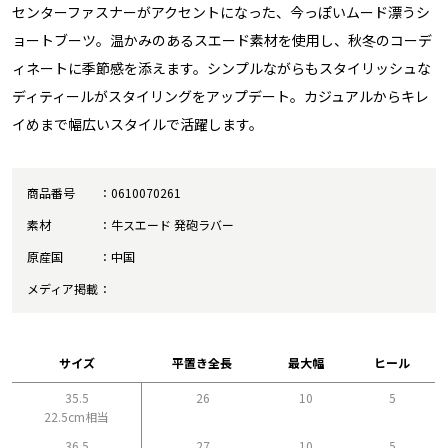
センターファスナーがアクセントになった、今っぽいムード漂うシ
ョートブーツ。温かみのあるスエード素材を使用し、秋冬のコーデ
ィネートに季節感を添えます。シンプルながらもスタイリッシュな
ディティールがスタイリングをアップデート。カジュアルからキレ
イめまで幅広いスタイルで活躍します。
商品番号
0610070261
素材
牛スエード 発砲ラバー
原産国
中国
メディア掲載
サイズ
平置き全長
最大幅
ヒール
35.5
26
10
5
22.5cm相当
36.5
27
10
5