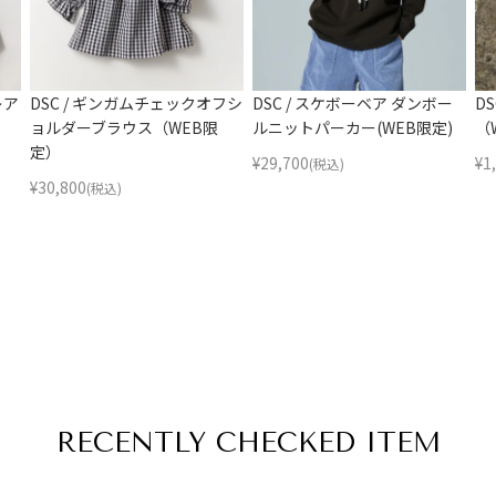
レア
DSC / ギンガムチェックオフシ
DSC / スケボーベア ダンボー
D
ョルダーブラウス（WEB限
ルニットパーカー(WEB限定)
（
定）
¥
29,700
¥
1
(税込)
¥
30,800
(税込)
RECENTLY
CHECKED ITEM