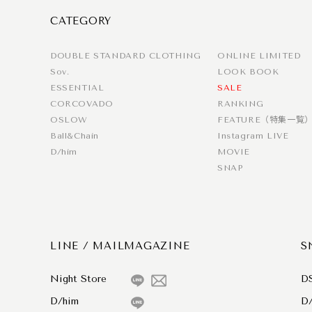
CATEGORY
DOUBLE STANDARD CLOTHING
ONLINE LIMITED
Sov.
LOOK BOOK
ESSENTIAL
SALE
CORCOVADO
RANKING
OSLOW
FEATURE（特集一覧
Ball&Chain
Instagram LIVE
D/him
MOVIE
SNAP
LINE / MAILMAGAZINE
S
Night Store
D
D/him
D