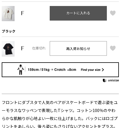
F
カートに入れる
ブラック
F
再入荷お知らせ
在庫切れ
159cm / 51kg
Crotch +8cm
Find your size
フロントにダブスタで人気のベアがスケートボードで遊ぶ姿をユ
ーモラスなワッペンで表現したTシャツ。コットン100％のやわ
らかな肌触りが心地よい一枚に仕上げました。バックにはロゴプ
リントをあしらい、後ろ姿にもさりげないアクセントをプラス。