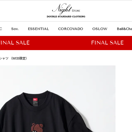
C
Sov.
ESSENTIAL
CORCOVADO
OSLOW
Ball&Cha
Tシャツ （WEB限定）