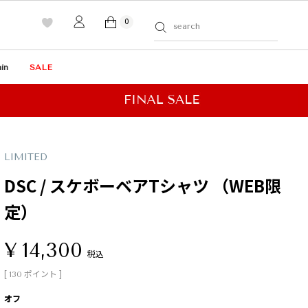
0
in
SALE
LIMITED
DSC / スケボーベアTシャツ （WEB限
定）
¥
14,300
税込
[
ポイント ]
130
オフ