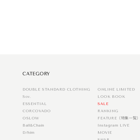
CATEGORY
DOUBLE STANDARD CLOTHING
ONLINE LIMITED
Sov.
LOOK BOOK
ESSENTIAL
SALE
CORCOVADO
RANKING
OSLOW
FEATURE（特集一覧
Ball&Chain
Instagram LIVE
D/him
MOVIE
SNAP