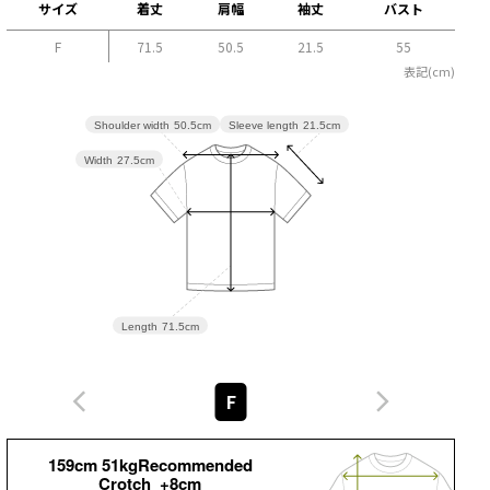
サイズ
着丈
肩幅
袖丈
バスト
F
71.5
50.5
21.5
55
表記(cm)
Sleeve length
21.5cm
Shoulder width
50.5cm
Width
27.5cm
Length
71.5cm
F
159cm 51kgRecommended
Crotch +8cm