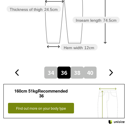
Thickness of thigh
24.5cm
Inseam length
74.5cm
Hem width
12cm
34
36
38
40
160cm 51kgRecommended
36
Find out more on your body type