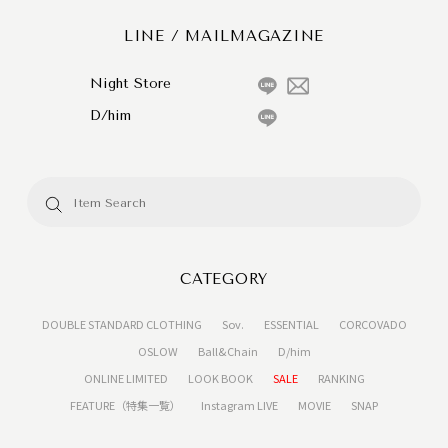
LINE / MAILMAGAZINE
Night Store
D/him
CATEGORY
DOUBLE STANDARD CLOTHING
Sov.
ESSENTIAL
CORCOVADO
OSLOW
Ball&Chain
D/him
ONLINE LIMITED
LOOK BOOK
SALE
RANKING
FEATURE（特集一覧）
Instagram LIVE
MOVIE
SNAP