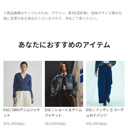
※商品画像はサンプルのため、デザイン、素材(混率等)、色味やサイズ等の仕
様に変更がある場合がございますので、予めご了承ください。
あなたにおすすめのアイテム
DSC/ ISKOデニムジャケ
DSC / ショート丈デニム
DSC / インディゴ コーデ
ット
ジャケット
ュロイパンツ
¥
35,200
¥
63,800
¥
42,900
(税込)
(税込)
(税込)