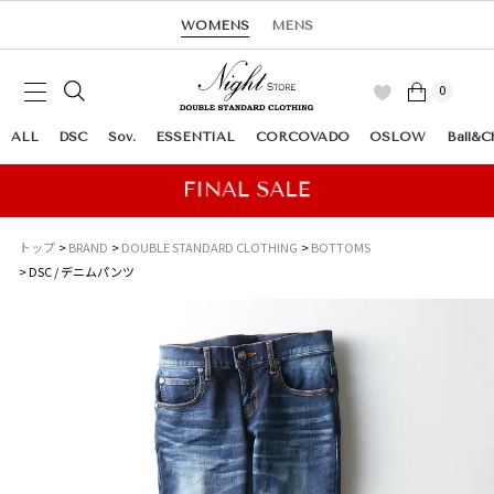
WOMENS
MENS
0
ALL
DSC
Sov.
ESSENTIAL
CORCOVADO
OSLOW
Ball&C
トップ
BRAND
DOUBLE STANDARD CLOTHING
BOTTOMS
DSC / デニムパンツ