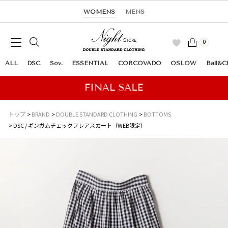
WOMENS
MENS
0
ALL
DSC
Sov.
ESSENTIAL
CORCOVADO
OSLOW
Ball&C
トップ
BRAND
DOUBLE STANDARD CLOTHING
BOTTOMS
DSC / ギンガムチェックフレアスカート（WEB限定）