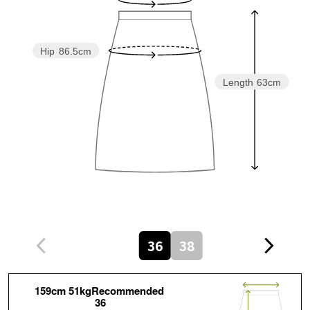
Hip
86.5cm
Length
63cm
36
38
159cm 51kgRecommended
36