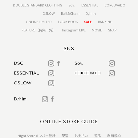
DOUBLE STANDARD CLOTHING
Sov.
ESSENTIAL
CORCOVADO
OSLOW
Ball&Chain
D/him
ONLINE LIMITED
LOOK BOOK
SALE
RANKING
FEATURE（特集一覧）
Instagram LIVE
MOVIE
SNAP
SNS
DSC
Sov.
ESSENTIAL
CORCOVADO
OSLOW
D/him
ONLINE STORE GUIDE
Night Storeメンバー登録
配送
お支払い
返品
利用規約