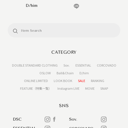
D/him
CATEGORY
DOUBLE STANDARD CLOTHING
Sov.
ESSENTIAL
CORCOVADO
OSLOW
Ball&Chain
D/him
ONLINE LIMITED
LOOK BOOK
SALE
RANKING
FEATURE（特集一覧）
Instagram LIVE
MOVIE
SNAP
SNS
DSC
Sov.