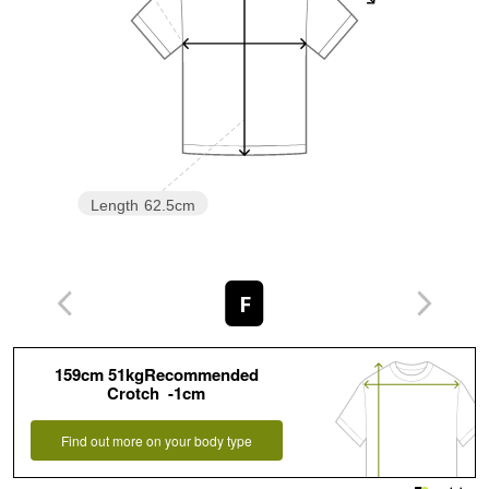
Length
62.5cm
F
159cm 51kgRecommended
Crotch -1cm
Find out more on your body type