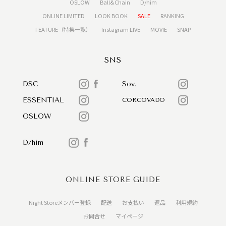
OSLOW
Ball&Chain
D/him
ONLINE LIMITED
LOOK BOOK
SALE
RANKING
FEATURE（特集一覧）
Instagram LIVE
MOVIE
SNAP
SNS
DSC
Sov.
ESSENTIAL
CORCOVADO
OSLOW
D/him
ONLINE STORE GUIDE
Night Storeメンバー登録
配送
お支払い
返品
利用規約
お問合せ
マイページ