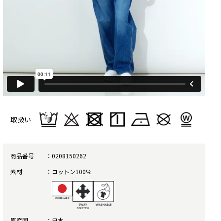
取扱い
商品番号
0208150262
素材
コットン100％
原産国
日本