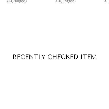
¥
24,200
¥
16,720
¥
1
(税込)
(税込)
RECENTLY
CHECKED ITEM