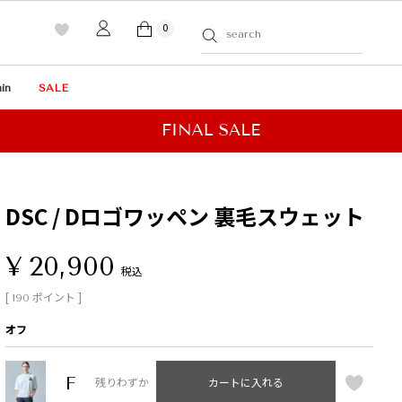
0
in
SALE
DSC / Dロゴワッペン 裏毛スウェット
¥
20,900
税込
[
ポイント ]
190
オフ
F
残りわずか
カートに入れる