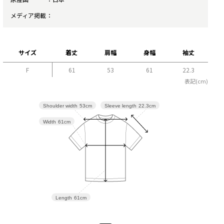
メディア掲載
サイズ
着丈
肩幅
身幅
袖丈
F
61
53
61
22.3
表記(cm)
Sleeve length
22.3cm
Shoulder width
53cm
Width
61cm
Length
61cm