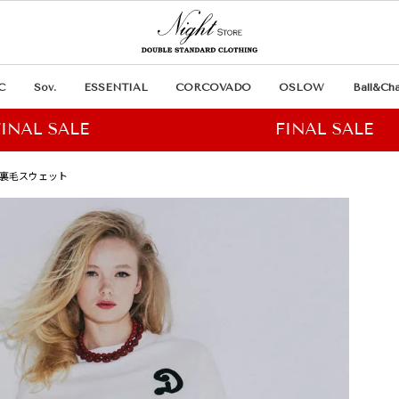
C
Sov.
ESSENTIAL
CORCOVADO
OSLOW
Ball&Cha
ン 裏毛スウェット