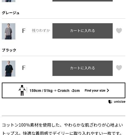
グレージュ
F
残りわずか
カートに入れる
ブラック
F
カートに入れる
159cm / 51kg
Crotch -2cm
Find your size
コットン100％素材を使用した、やわらかな肌ざわりが心地よい
トップス。快適な着用感でデイリーに取り入れやすい一枚です。