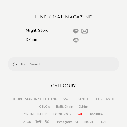
LINE / MAILMAGAZINE
Night Store
D/him
CATEGORY
DOUBLE STANDARD CLOTHING
Sov.
ESSENTIAL
CORCOVADO
OSLOW
Ball&Chain
D/him
ONLINE LIMITED
LOOK BOOK
SALE
RANKING
FEATURE（特集一覧）
Instagram LIVE
MOVIE
SNAP