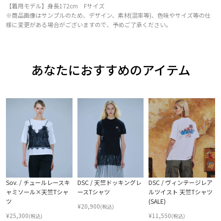
【着用モデル】身長172cm Fサイズ
※商品画像はサンプルのため、デザイン、素材(混率等)、色味やサイズ等の仕
様に変更がある場合がございますので、予めご了承ください。
あなたにおすすめのアイテム
Sov. / チュールレースキ
DSC / 天竺ドッキングレ
DSC / ヴィンテージレア
ャミソール×天竺Tシャ
ースTシャツ
ルツイスト 天竺Tシャツ
ツ
(SALE)
¥
20,900
(税込)
¥
25,300
¥
11,550
(税込)
(税込)