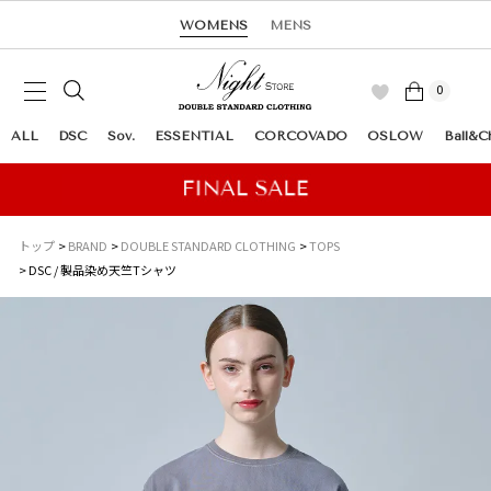
WOMENS
MENS
0
ALL
DSC
Sov.
ESSENTIAL
CORCOVADO
OSLOW
Ball&C
トップ
BRAND
DOUBLE STANDARD CLOTHING
TOPS
DSC / 製品染め天竺Tシャツ