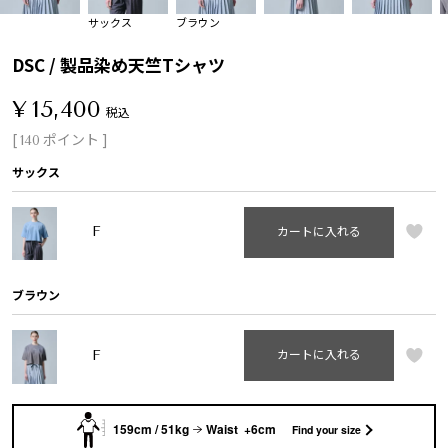
サックス
ブラウン
DSC / 製品染め天竺Tシャツ
¥
15,400
税込
[
ポイント ]
140
サックス
F
カートに入れる
ブラウン
F
カートに入れる
159cm / 51kg
Waist +6cm
Find your size