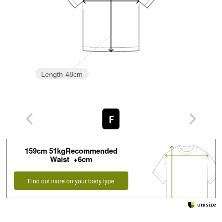
Length
48cm
F
159cm 51kgRecommended
Waist +6cm
Find out more on your body type