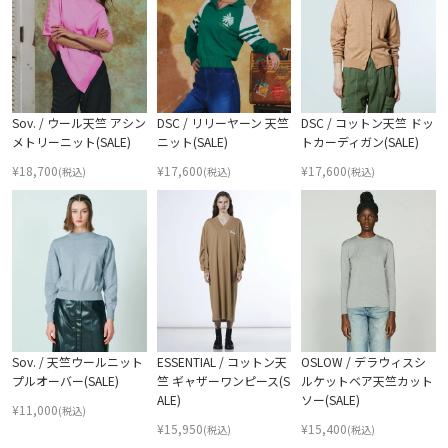
Sov. / ウール天竺 アシン
DSC / リリーヤーン 天竺
DSC / コットン天竺 ドッ
メトリーニット(SALE)
ニット(SALE)
トカーディガン(SALE)
¥
18,700
¥
17,600
¥
17,600
(税込)
(税込)
(税込)
Sov. / 天竺ウールニット
ESSENTIAL / コットン天
OSLOW / デラウィスシ
プルオーバー(SALE)
竺 ギャザーワンピース(S
ルケットベア天竺カット
ALE)
ソー(SALE)
¥
11,000
(税込)
¥
15,950
¥
15,400
(税込)
(税込)