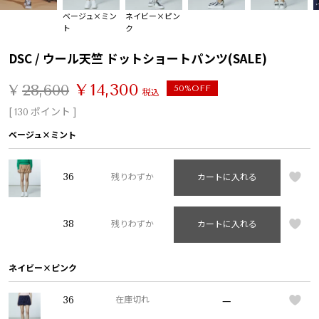
ベージュ×ミン
ネイビー×ピン
ト
ク
DSC / ウール天竺 ドットショートパンツ(SALE)
¥
14,300
¥
28,600
50%OFF
税込
[
ポイント ]
130
ベージュ×ミント
36
残りわずか
カートに入れる
38
残りわずか
カートに入れる
ネイビー×ピンク
—
36
在庫切れ