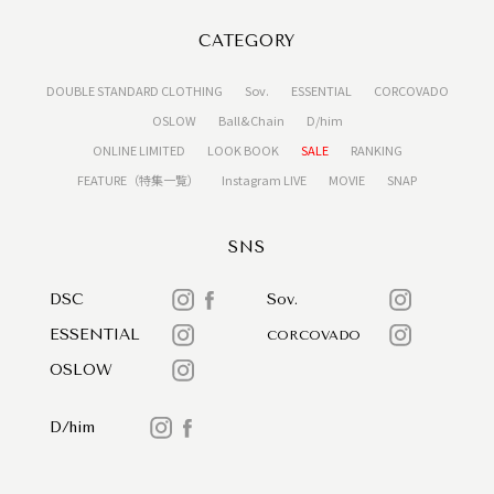
CATEGORY
DOUBLE STANDARD CLOTHING
Sov.
ESSENTIAL
CORCOVADO
OSLOW
Ball&Chain
D/him
ONLINE LIMITED
LOOK BOOK
SALE
RANKING
FEATURE（特集一覧）
Instagram LIVE
MOVIE
SNAP
SNS
DSC
Sov.
ESSENTIAL
CORCOVADO
OSLOW
D/him