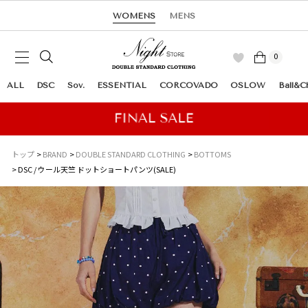
WOMENS
MENS
0
ALL
DSC
Sov.
ESSENTIAL
CORCOVADO
OSLOW
Ball&C
トップ
BRAND
DOUBLE STANDARD CLOTHING
BOTTOMS
DSC / ウール天竺 ドットショートパンツ(SALE)