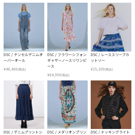
DSC / テンセルデニムオ
DSC / フラワーシフォン
DSC / レーススリーブカ
ーバーオール
ギャザーノースリワンピ
ットソー
ース
¥
48,400
¥
25,300
(税込)
(税込)
¥
64,900
(税込)
DSC / デニムプリントシ
DSC / メダリオンプリン
DSC / ドッキングライト