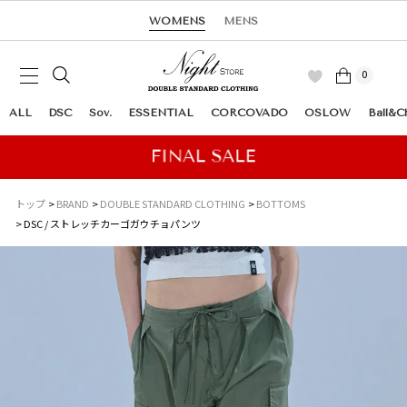
WOMENS
MENS
0
ALL
DSC
Sov.
ESSENTIAL
CORCOVADO
OSLOW
Ball&C
トップ
BRAND
DOUBLE STANDARD CLOTHING
BOTTOMS
DSC / ストレッチカーゴガウチョパンツ