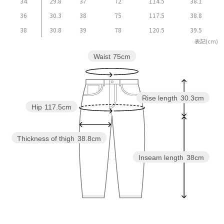
34
29.8
37
72
114.5
38.1
36
30.3
38
75
117.5
38.8
38
30.8
39
78
120.5
39.5
表記(cm)
Waist
75cm
Rise length
30.3cm
Hip
117.5cm
Thickness of thigh
38.8cm
Inseam length
38cm