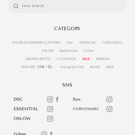
CATEGORY
DOUBLE STANDARD CLOTHING
Sov.
ESSENTIAL
CORCOVADO
OSLOW
Ball&Chain
D/him
ONLINE LIMITED
LOOK BOOK
SALE
RANKING
FEATURE（特集一覧）
Instagram LIVE
MOVIE
SNAP
SNS
DSC
Sov.
ESSENTIAL
CORCOVADO
OSLOW
D/him