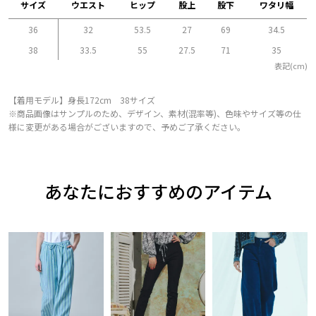
サイズ
ウエスト
ヒップ
股上
股下
ワタリ幅
36
32
53.5
27
69
34.5
38
33.5
55
27.5
71
35
表記(cm)
【着用モデル】身長172cm 38サイズ
※商品画像はサンプルのため、デザイン、素材(混率等)、色味やサイズ等の仕
様に変更がある場合がございますので、予めご了承ください。
あなたにおすすめのアイテム