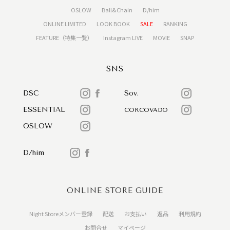
OSLOW
Ball&Chain
D/him
ONLINE LIMITED
LOOK BOOK
SALE
RANKING
FEATURE（特集一覧）
Instagram LIVE
MOVIE
SNAP
SNS
DSC
Sov.
ESSENTIAL
CORCOVADO
OSLOW
D/him
ONLINE STORE GUIDE
Night Storeメンバー登録
配送
お支払い
返品
利用規約
お問合せ
マイページ