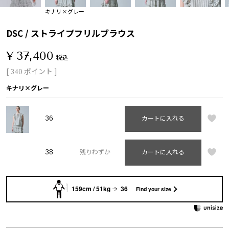
キナリ×グレー
DSC / ストライプフリルブラウス
¥
37,400
税込
[
ポイント ]
340
キナリ×グレー
36
カートに入れる
38
残りわずか
カートに入れる
159cm / 51kg
36
Find your size