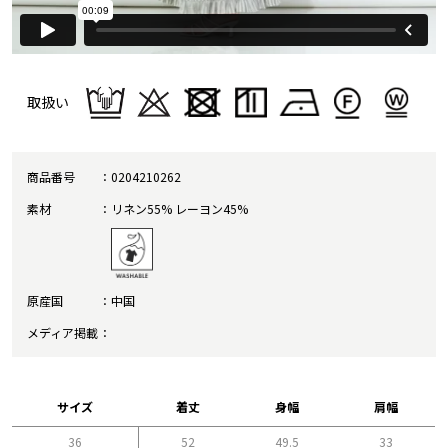
取扱い
商品番号
0204210262
素材
リネン55% レーヨン45%
原産国
中国
メディア掲載
サイズ
着丈
身幅
肩幅
36
52
49.5
33