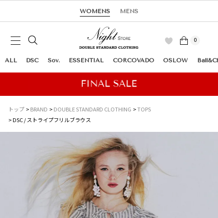
WOMENS
MENS
0
ALL
DSC
Sov.
ESSENTIAL
CORCOVADO
OSLOW
Ball&C
トップ
BRAND
DOUBLE STANDARD CLOTHING
TOPS
DSC / ストライプフリルブラウス