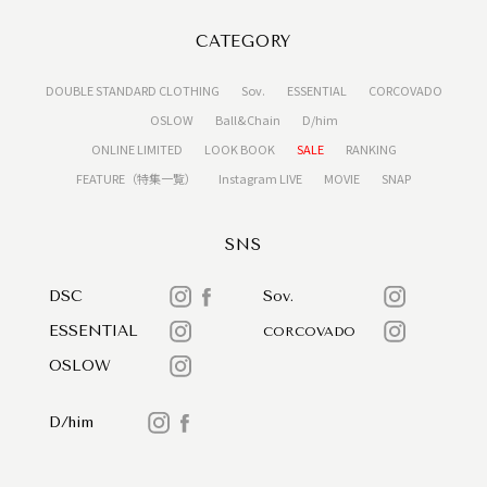
CATEGORY
DOUBLE STANDARD CLOTHING
Sov.
ESSENTIAL
CORCOVADO
OSLOW
Ball&Chain
D/him
ONLINE LIMITED
LOOK BOOK
SALE
RANKING
FEATURE（特集一覧）
Instagram LIVE
MOVIE
SNAP
SNS
DSC
Sov.
ESSENTIAL
CORCOVADO
OSLOW
D/him