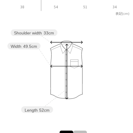
38
54
51
34
表記(cm)
Shoulder width
33cm
Width
49.5cm
Length
52cm