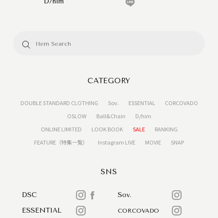
D/him
CATEGORY
DOUBLE STANDARD CLOTHING
Sov.
ESSENTIAL
CORCOVADO
OSLOW
Ball&Chain
D/him
ONLINE LIMITED
LOOK BOOK
SALE
RANKING
FEATURE（特集一覧）
Instagram LIVE
MOVIE
SNAP
SNS
DSC
Sov.
ESSENTIAL
CORCOVADO