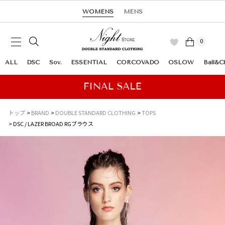
WOMENS
MENS
0
ALL
DSC
Sov.
ESSENTIAL
CORCOVADO
OSLOW
Ball&C
トップ
BRAND
DOUBLE STANDARD CLOTHING
TOPS
DSC / LAZER BROAD RGブラウス