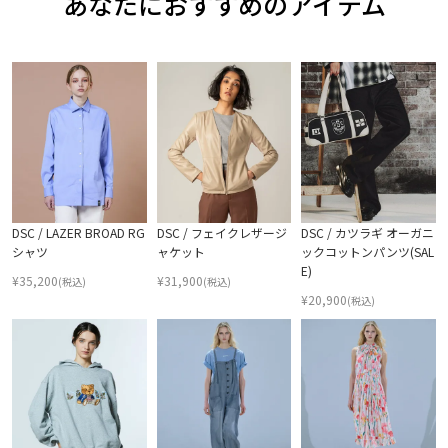
あなたにおすすめのアイテム
DSC / LAZER BROAD RG
DSC / フェイクレザージ
DSC / カツラギ オーガニ
シャツ
ャケット
ックコットンパンツ(SAL
E)
¥
35,200
¥
31,900
(税込)
(税込)
¥
20,900
(税込)