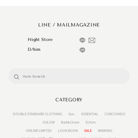
LINE / MAILMAGAZINE
Night Store
D/him
CATEGORY
DOUBLE STANDARD CLOTHING
Sov.
ESSENTIAL
CORCOVADO
OSLOW
Ball&Chain
D/him
ONLINE LIMITED
LOOK BOOK
SALE
RANKING