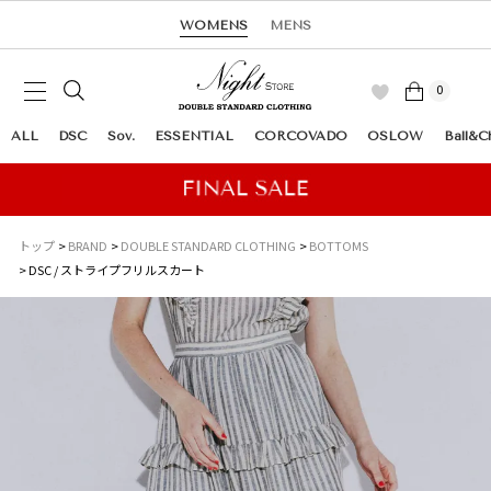
WOMENS
MENS
0
ALL
DSC
Sov.
ESSENTIAL
CORCOVADO
OSLOW
Ball&C
トップ
BRAND
DOUBLE STANDARD CLOTHING
BOTTOMS
DSC / ストライプフリルスカート