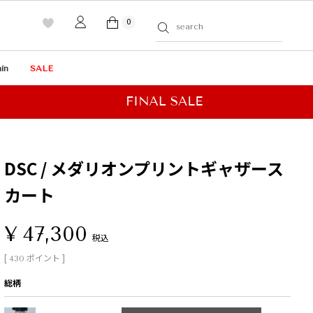
0
in
SALE
DSC / メダリオンプリントギャザース
カート
¥
47,300
税込
[
ポイント ]
430
総柄