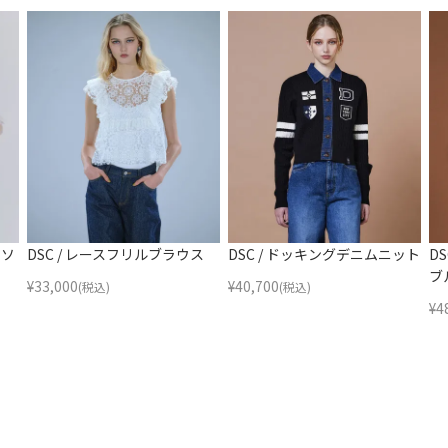
トソ
DSC / レースフリルブラウス
DSC / ドッキングデニムニット
D
ブ
¥
33,000
¥
40,700
(税込)
(税込)
¥
4