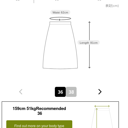
表記(cm)
Waist
62cm
Length
91cm
36
38
159cm 51kgRecommended
36
Find out more on your body type