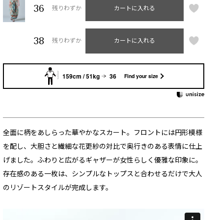
36
残りわずか
カートに入れる
38
残りわずか
カートに入れる
159cm / 51kg
36
Find your size
全面に柄をあしらった華やかなスカート。フロントには円形模様
を配し、大胆さと繊細な花更紗の対比で奥行きのある表情に仕上
げました。ふわりと広がるギャザーが女性らしく優雅な印象に。
存在感のある一枚は、シンプルなトップスと合わせるだけで大人
のリゾートスタイルが完成します。