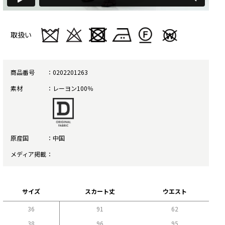
取扱い
商品番号
0202201263
素材
レーヨン100％
原産国
中国
メディア掲載
サイズ
スカート丈
ウエスト
36
91
62
38
96
95